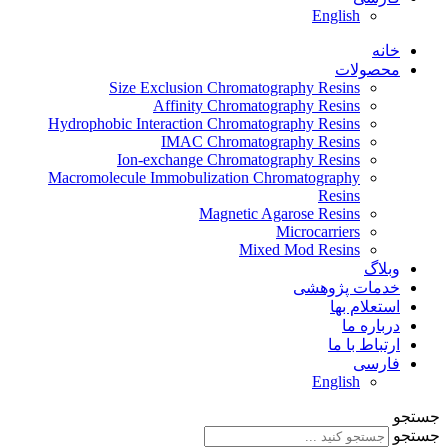
Size Exclusion Chromato
Affinity Chromato
Hydrophobic Interaction Chromato
IMAC Chromatog
Ion-exchange Chromato
Macromolecule Immobulization C
Magnetic A
Mixe