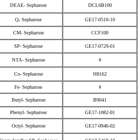
5
DEAE-S56
DEAE- Sepharos
6
Q-S57
Q- Sepharose
7
CM-S58
CM- Sepharose
8
SP-S59
SP- Sepharose
9
Ni-S60
NTA- Sepharos
10
Co-S61
Co- Sepharose
11
Fe-S62
Fe- Sepharose
12
Bu-S63
Butyl- Sepharos
13
Ph-S64
Phenyl- Sepharos
14
Oc-S65
Octyl- Sepharos