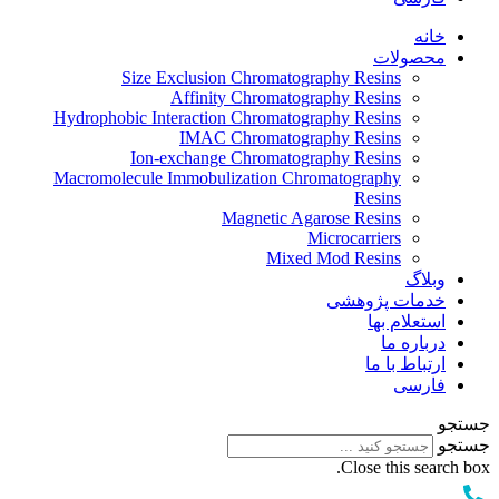
Size 
Hydrophobic I
Ion
Macromolecule