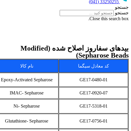
فاروز اصلاح شده (Modified
نام کالا
کد کالا
ردیف
1
EA-S52
Epoxy-Activated Sep
2
IMAC-S53
IMAC- Sepharos
3
Ni-S54
Ni- Sepharose
4
Gl-S55
Glutathione- Sepha