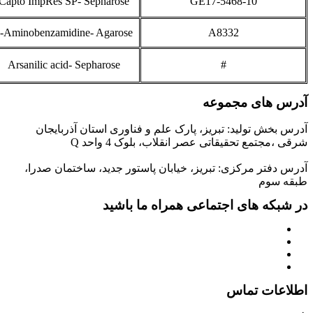
15
SP-S66
Capto ImpRes SP- Sep
16
PAB-A81
p-Aminobenzamidine- 
17
AA-S91
Arsanilic acid- Seph
تان آذربایجان
، ساختمان صدرا،