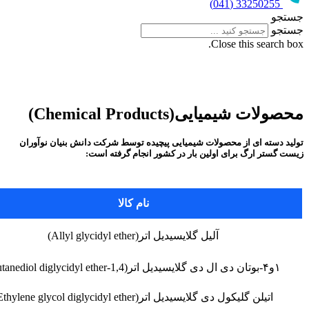
Chemi)
یمیایی پیچیده توسط شرکت دانش بنیان نوآوران
ر در کشور انجام گرفته است:
نام کالا
ردیف
یل اتر(Allyl glycidyl ether)
1
2
Ethylene glycol diglycidyl)
3