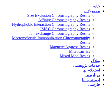
Size Exclusion Chromatog
Affinity Chromatog
Hydrophobic Interaction Chromatog
IMAC Chromatogr
Ion-exchange Chromatogr
Macromolecule Immobulization Chr
Magnetic Aga
M
Mixed