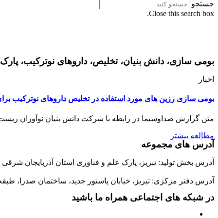
جستجو
Close this search box.
بومی سازی، دانش بنیان، تخلیص، داروهای نوترکیب، پارک 
اخبار
بومی سازی رزین های مورد استفاده در تخلیص داروهای نوترکیب برای 
متن گزارش صداوسیما در رابطه با شرکت دانش بنیان نوآوران زیست گستر ارگ که در تاریخ 13 آبان 1398 از شبکه استانی سهند (مرکز تبریز) پخ
مطالعه بیشتر
آدرس های مجموعه
آدرس بخش تولید: تبریز، پارک علم و فناوری استان آذربایجان شرقی ،مجتمع
آدرس دفتر مرکزی: تبریز، خیابان پاستور جدید، ساختمان صدرا، طبق
در شبکه های اجتماعی همراه ما باشید