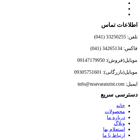
اطلاعات تماس
تلفن: 33250255 (041)
فاکس: 34265134 (041)
موبایل(فروش): 09147179950
موبایل(بازرگانی): 09305751601
ایمیل: info@noavaranzist.com
دسترسی سریع
خانه
محصولات
درباره ما
وبلاگ
استعلام بها
ارتباط با ما