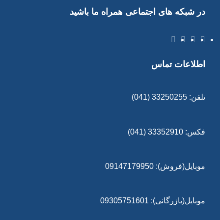
در شبکه های اجتماعی همراه ما باشید
اطلاعات تماس
تلفن: 33250255 (041)
فکس: 33352910 (041)
موبایل(فروش): 09147179950
موبایل(بازرگانی): 09305751601