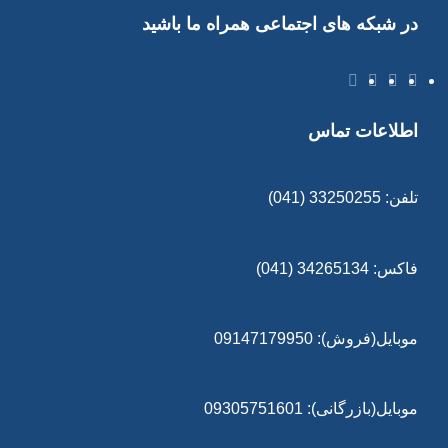
در شبکه های اجتماعی همراه ما باشید
اطلاعات تماس
تلفن: 33250255 (041)
فاکس: 34265134 (041)
موبایل(فروش): 09147179950
موبایل(بازرگانی): 09305751601