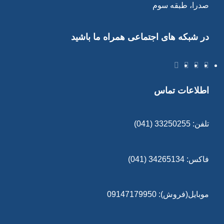
صدرا، طبقه سوم
در شبکه های اجتماعی همراه ما باشید
اطلاعات تماس
تلفن: 33250255 (041)
فاکس: 34265134 (041)
موبایل(فروش): 09147179950