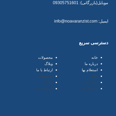
موبایل(بازرگانی): 09305751601
ایمیل: info@noavaranzist.com
دسترسی سریع
خانه
محصولات
درباره ما
وبلاگ
استعلام بها
ارتباط با ما
خانه
محصولات
درباره ما
وبلاگ
استعلام بها
ارتباط با ما