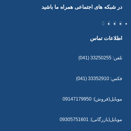
در شبکه های اجتماعی همراه ما باشید
اطلاعات تماس
تلفن: 33250255 (041)
فکس: 33352910 (041)
موبایل(فروش): 09147179950
موبایل(بازرگانی): 09305751601