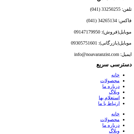
تلفن: 33250255 (041)
فاکس: 34265134 (041)
موبایل(فروش): 09147179950
موبایل(بازرگانی): 09305751601
ایمیل: info@noavaranzist.com
دسترسی سریع
خانه
محصولات
درباره ما
وبلاگ
استعلام بها
ارتباط با ما
خانه
محصولات
درباره ما
وبلاگ