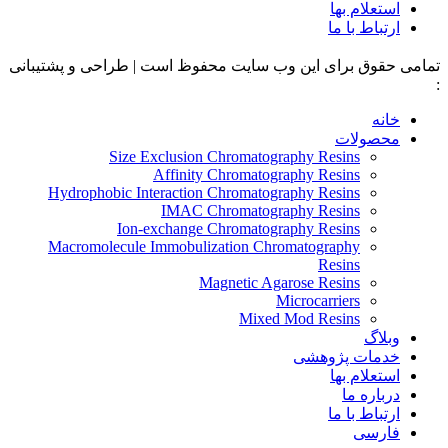
استعلام بها
ارتباط با ما
تمامی حقوق برای این وب سایت محفوظ است | طراحی و پشتیبانی
:
داده تجارت
خانه
محصولات
Size Exclusion Chromatography Resins
Affinity Chromatography Resins
Hydrophobic Interaction Chromatography Resins
IMAC Chromatography Resins
Ion-exchange Chromatography Resins
Macromolecule Immobulization Chromatography
Resins
Magnetic Agarose Resins
Microcarriers
Mixed Mod Resins
وبلاگ
خدمات پژوهشی
استعلام بها
درباره ما
ارتباط با ما
فارسی