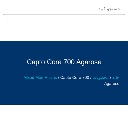
Capto Core 700 Agarose
خانه
/
محصولات
/
/ Capto Core 700
Mixed Mod Resins
Agarose