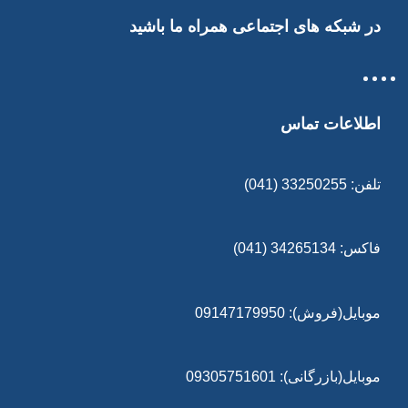
در شبکه های اجتماعی همراه ما باشید
اطلاعات تماس
تلفن: 33250255 (041)
فاکس: 34265134 (041)
موبایل(فروش): 09147179950
موبایل(بازرگانی): 09305751601