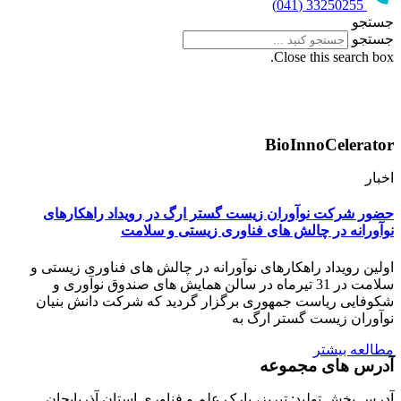
33250255 (041)
جستجو
جستجو
Close this search box.
BioInnoCelerator
اخبار
حضور شرکت نوآوران زیست گستر ارگ در رویداد راهکارهای
نوآورانه در چالش های فناوری زیستی و سلامت
اولین رویداد راهکارهای نوآورانه در چالش های فناوری زیستی و
سلامت در 31 تیرماه در سالن همایش های صندوق نوآوری و
شکوفایی ریاست جمهوری برگزار گردید که شرکت دانش بنیان
نوآوران زیست گستر ارگ به
مطالعه بیشتر
آدرس های مجموعه
آدرس بخش تولید: تبریز، پارک علم و فناوری استان آذربایجان