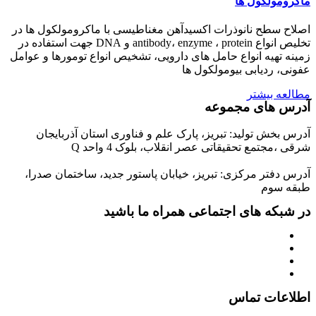
ماکرومولکول ها
اصلاح سطح نانوذرات اکسیدآهن مغناطیسی با ماکرومولکول ها در
تخلیص انواع antibody، enzyme ، protein و DNA جهت استفاده در
زمینه تهیه انواع حامل های دارویی، تشخیص انواع تومورها و عوامل
عفونی، ردیابی بیومولکول ها
مطالعه بیشتر
آدرس های مجموعه
آدرس بخش تولید: تبریز، پارک علم و فناوری استان آذربایجان
شرقی ،مجتمع تحقیقاتی عصر انقلاب، بلوک 4 واحد Q
آدرس دفتر مرکزی: تبریز، خیابان پاستور جدید، ساختمان صدرا،
طبقه سوم
در شبکه های اجتماعی همراه ما باشید
اطلاعات تماس