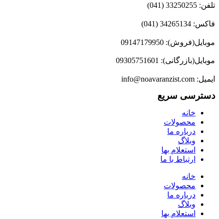
تلفن: 33250255 (041)
فاکس: 34265134 (041)
موبایل(فروش): 09147179950
موبایل(بازرگانی): 09305751601
ایمیل: info@noavaranzist.com
دسترسی سریع
خانه
محصولات
درباره ما
وبلاگ
استعلام بها
ارتباط با ما
خانه
محصولات
درباره ما
وبلاگ
استعلام بها