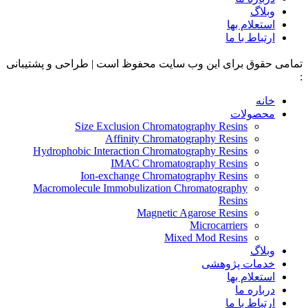
وبلاگ
استعلام بها
ارتباط با ما
تمامی حقوق برای این وب سایت محفوظ است | طراحی و پشتیبانی
:
داده تجارت
خانه
محصولات
Size Exclusion Chromatography Resins
Affinity Chromatography Resins
Hydrophobic Interaction Chromatography Resins
IMAC Chromatography Resins
Ion-exchange Chromatography Resins
Macromolecule Immobulization Chromatography
Resins
Magnetic Agarose Resins
Microcarriers
Mixed Mod Resins
وبلاگ
خدمات پژوهشی
استعلام بها
درباره ما
ارتباط با ما