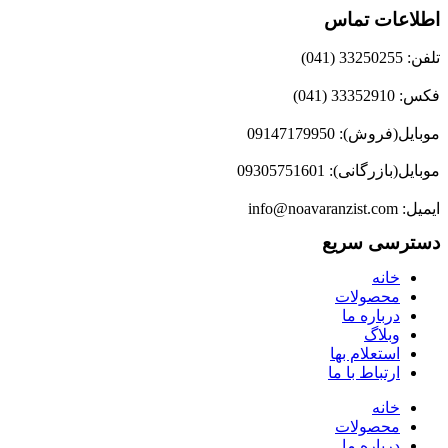
اطلاعات تماس
تلفن: 33250255 (041)
فکس: 33352910 (041)
موبایل(فروش): 09147179950
موبایل(بازرگانی): 09305751601
ایمیل: info@noavaranzist.com
دسترسی سریع
خانه
محصولات
درباره ما
وبلاگ
استعلام بها
ارتباط با ما
خانه
محصولات
درباره ما