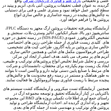
علمی و تحقیقاتی
پارک علم و فناوری آذربایجان شرقی
واقع
گردیده، به عنوان قطب تحقیقات پروتئین، آنتی بادی، آنزیم و پپتید در
سطح کشور عمل خواهد نمود و بستری علمی و فنی برای دستیابی
به چالش‌های پیچیده در زمینه جداسازی و خالص سازی انواع
پروتئین ها را فراهم خواهد آورد.
آزمایشگاه پیشرفته تحقیقات پروتئین ارگ مجهز به دستگاه FPLC،
سانتریفیوژ دور بالا، شیکر انکباتور، آنالیز وسترن-بلات، سنجش و
تشخیص الکتروفورز عمودی (SDS-PAGE) در زمینه تحقیق در حوزه
های کلیدی زیست فناوری از جمله طراحی رزین های اختصاصی
خالص سازی پروتئین بر پایه آگاروز، طراحی کیت های تشخیصی،
طراحی فرمولاسیون مکمل های غذایی و همچنین خالص سازی
آنزیم های پر مصرف می باشد. هدف اصلی از ایجاد این مرکز،
بررسی و تحلیل شرایط تخلیص انواع پروتئین‌های نوترکیب و طبیعی،
ایجاد یک زیست بوم‌ یکپارچه برای محققان، دانشمندانان و شرکت
های مرتبط با صنایع پایین دستی تولید دارو و واکسن است تا بتوانند
به طور هماهنگ و مستمر در زمینه رفع محدودیت ها و چالش‌های
پیچیده مرتبط با زیست فناوری بیوماکرومولکول ها فعالیت نمایند.
همچنین آزمایشگاه تست میکروبی و آزمایشگاه کشت سیستم های
باکتریایی در کنار آزمایشگاه تحقیق و توسعه مجموعه ارگ در
راستای جمع آوری اطلاعات تکمیلی پروژه های R&D این مجموعه
تجهیز و راه اندازی گردیده اند. احداث آزمایشگاه طراحی و تولید
پروتئین های نوترکیب و مهندسی شده از جمله گام های بعدی