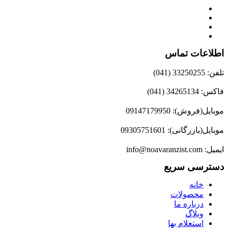
اطلاعات تماس
تلفن: 33250255 (041)
فاکس: 34265134 (041)
موبایل(فروش): 09147179950
موبایل(بازرگانی): 09305751601
ایمیل: info@noavaranzist.com
دسترسی سریع
خانه
محصولات
درباره ما
وبلاگ
استعلام بها