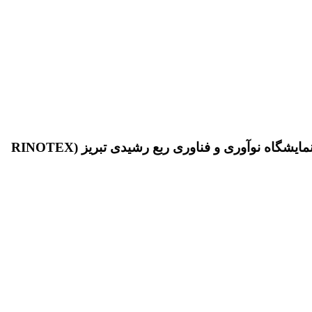
بازدید ریاست محترم دانشگاه تبریز جناب آقای دکتر پورمحمدی از غرفه شرکت نوآوران زیست گستر ارگ در پنجمین نمایشگاه نوآوری و فناوری ربع رشیدی تبریز (RINOTEX