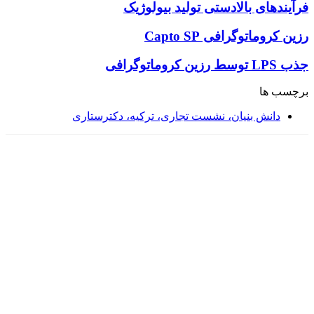
فرآیندهای بالادستی تولید بیولوژیک
رزین کروماتوگرافی Capto SP
جذب LPS توسط رزین کروماتوگرافی
برچسب ها
دانش بنیان، نشست تجاری، ترکیه، دکترستاری
آدرس های مجموعه
آدرس بخش تولید: تبریز، پارک علم و فناوری استان
آذربایجان شرقی ،مجتمع تحقیقاتی عصر انقلاب، بلوک 4
واحد Q
آدرس دفتر مرکزی: تبریز، خیابان پاستور جدید، ساختمان
صدرا، طبقه سوم